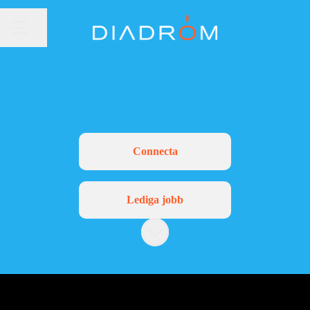
Dela sidan
Karriärmeny
Connecta
Lediga jobb
Skrolla för mer innehåll