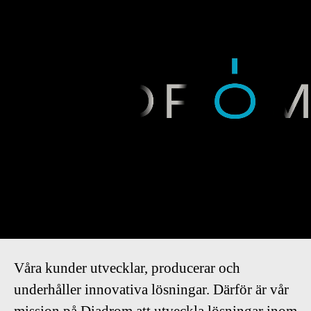
Är du vår nästa kollega?
Diadrom erbjuder dig en inspirerande
arbetsplats tillsammans med specialister inom
de nyaste teknikområdena. Vi ger dig redskapen
att nå din fulla potential inom ditt tekniska
område.
Vision - “Diadrom shall be the option for
diagnostics of Autotech- for the social techie
who thrives in an innovative environment”
Våra kunder utvecklar, producerar och
underhåller innovativa lösningar. Därför är vår